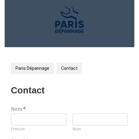
Skip
to
content
Open
Button
Paris Dépannage
Contact
Contact
Nom
*
Prénom
Nom